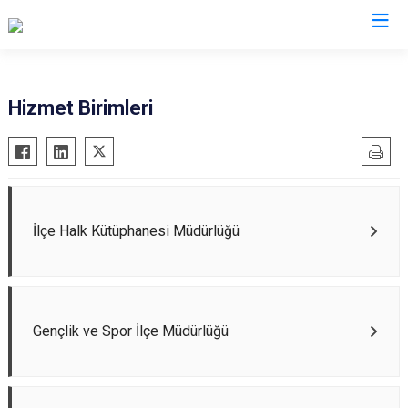
Gümüşhane
Hizmet Birimleri
Kelkit
Köse
Kürtün
Şiran
İlçe Halk Kütüphanesi Müdürlüğü
Torul
Gençlik ve Spor İlçe Müdürlüğü