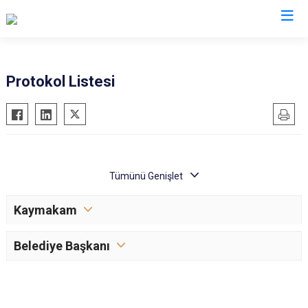
Gümüşhane
Protokol Listesi
Kelkit
Köse
Kürtün
Şiran
Torul
Kaymakam
Belediye Başkanı