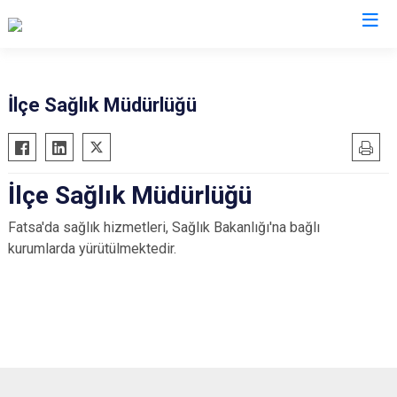
Gümüşhane
İlçe Sağlık Müdürlüğü
Kelkit
Köse
İlçe Sağlık Müdürlüğü
Kürtün
Şiran
Fatsa'da sağlık hizmetleri, Sağlık Bakanlığı'na bağlı
kurumlarda yürütülmektedir.
Torul