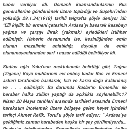
haber veriliyor idi. Osmanlı kuamandanlarının Rus
generallerine gönderilmek üzere topladığı ve Suşehri’nden
yolladığı 29.1.34(1918) tarihli telgrafta şöyle deniyor idi:
“Elli kişilik bir ermeni çetesinin Ardasa’yı basarak kasabayı
yağma ve çarşıyı ihrak (yakmak) eyledikleri istihbar
edilmiştir. Haberin devamında ise, kesinliğinden emin
olunan mezalimin anlatıldığı, duyulup da emin
olunamayanlarından sarf-ı nazar edildiği belirtiliyor idi.
Statios oğlu Yako’nun mektubunda belirttiği gibi, Zağna
(Zigana) Köyü muhtarının evi onbeş kadar Rus ve Ermeni
askeri tarafından basılarak, kızı ve karısı dağa kaldırılmış
ve . . . edilmiştir. Bu durumda Ruslar’ın Ermeniler ile
beraber halka zülüm yaptığı da açıklıkla söylenebilir.17
Nisan 20 Mayıs tarihleri arasında tarihleri arasında Ermeni
harekatını incelemek üzere bölgeye gelen heyet içindeki
tarihçi Ahmet Refik, Torul’u şöyle tarif ediyor: “ Ardasa’ya
geldiğimiz zaman harabeden başka bir şey görülmüyordu…
Ruslar’ın tahribatından, Ermenilerin mezaliminden kalbe