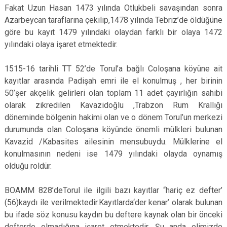
Fakat Uzun Hasan 1473 yılında Otlukbeli savaşından sonra
Azarbeycan taraflarına çekilip,1478 yılında Tebriz’de öldüğüne
göre bu kayıt 1479 yılındaki olaydan farklı bir olaya 1472
yılındaki olaya işaret etmektedir.
1515-16 tarihli TT 52’de Torul’a bağlı Coloşana köyüne ait
kayıtlar arasında Padişah emri ile el konulmuş , her birinin
50’şer akçelik gelirleri olan toplam 11 adet çayırlığın sahibi
olarak zikredilen Kavazidoğlu ,Trabzon Rum Krallığı
döneminde bölgenin hakimi olan ve o dönem Torul’un merkezi
durumunda olan Coloşana köyünde önemli mülkleri bulunan
Kavazid /Kabasites ailesinin mensubuydu. Mülklerine el
konulmasının nedeni ise 1479 yılındaki olayda oynamış
olduğu roldür.
BOAMM 828’deTorul ile ilgili bazı kayıtlar “hariç ez defter’
(56)kaydı ile verilmektedir.Kayıtlarda‘der kenar’ olarak bulunan
bu ifade söz konusu kaydın bu deftere kaynak olan bir önceki
defterde olmadığına işaret etmektedir. Şu anda elimizde