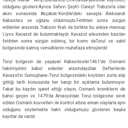
olduğunu gösterir.Ayrıca Safevi Şeyh’i Cüneyt Trabzon’a olan
akını esnasında Akçabat-Kordile’deki savaşta Aleksandr
Kabasites ve oğlunu öldürmüştü.Fetihten sonra sürgün
edilenler arasında Trabzon Kralı ile birlikte bu aileye mensup
Liyos Kavazid de bulunmaktaydı. Kavazid ailesinden bazıları
fetihten sonra sürgün edilmiş, bir kısmı daTorul ve sahil
bölgesinde kalmış vemülklerini muhafaza etmişlerdir.
Torul bölgesin de yaşayan Kabasitesler1461’de Osmanlı
hakimiyetini kabul edenler arasındaydılar. Defterlerde
Kavazid’in Gümüşhane-Torul bölgesindeki köylüleri zorla alıp
gittiği tarih konusunda her hangi bir açıklama bulunmuyor.
Fakat bu kaydın işaret ettiği olayın, Osmanlı kroniklerin de
bahsi geçen ve 1479’da Amasya’dan Torul bölgesine sevk
edilen Osmanlı kuvvetleri ile kontrol altına alınan olaylarla aynı
olduğunu söylemekte haklı olduğumuzu gösteren başka
kayıtlar da vardır.