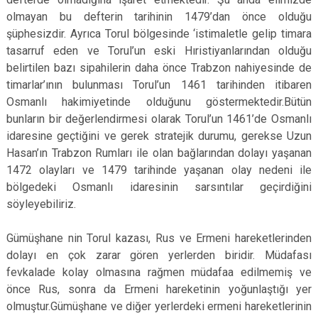
olmayan bu defterin tarihinin 1479’dan önce olduğu
şüphesizdir. Ayrıca Torul bölgesinde ‘istimaletle gelip timara
tasarruf eden ve Torul’un eski Hıristiyanlarından olduğu
belirtilen bazı sipahilerin daha önce Trabzon nahiyesinde de
timarlar’ının bulunması Torul’un 1461 tarihinden itibaren
Osmanlı hakimiyetinde olduğunu göstermektedir.Bütün
bunların bir değerlendirmesi olarak Torul’un 1461’de Osmanlı
idaresine geçtiğini ve gerek stratejik durumu, gerekse Uzun
Hasan’ın Trabzon Rumları ile olan bağlarından dolayı yaşanan
1472 olayları ve 1479 tarihinde yaşanan olay nedeni ile
bölgedeki Osmanlı idaresinin sarsıntılar geçirdiğini
söyleyebiliriz.
Gümüşhane nin Torul kazası, Rus ve Ermeni hareketlerinden
dolayı en çok zarar gören yerlerden biridir. Müdafası
fevkalade kolay olmasına rağmen müdafaa edilmemiş ve
önce Rus, sonra da Ermeni hareketinin yoğunlaştığı yer
olmuştur.Gümüşhane ve diğer yerlerdeki ermeni hareketlerinin