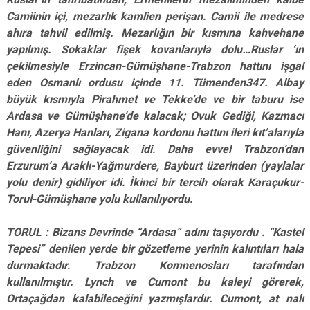
Camiinin içi, mezarlık kamlien perişan. Camii ile medrese
ahıra tahvil edilmiş. Mezarlığın bir kısmına kahvehane
yapılmış. Sokaklar fişek kovanlarıyla dolu…Ruslar ‘ın
çekilmesiyle Erzincan-Gümüşhane-Trabzon hattını işgal
eden Osmanlı ordusu içinde 11. Tümenden347. Albay
büyük kısmıyla Pirahmet ve Tekke’de ve bir taburu ise
Ardasa ve Gümüşhane’de kalacak; Ovuk Gediği, Kazmacı
Hanı, Azerya Hanları, Zigana kordonu hattını ileri kıt’alarıyla
güvenliğini sağlayacak idi. Daha evvel Trabzon’dan
Erzurum’a Araklı-Yağmurdere, Bayburt üzerinden (yaylalar
yolu denir) gidiliyor idi. İkinci bir tercih olarak Karaçukur-
Torul-Gümüşhane yolu kullanılıyordu.
TORUL : Bizans Devrinde “Ardasa” adını taşıyordu . “Kastel
Tepesi” denilen yerde bir gözetleme yerinin kalıntıları hala
durmaktadır. Trabzon Komnenosları tarafından
kullanılmıştır. Lynch ve Cumont bu kaleyi görerek,
Ortaçağdan kalabileceğini yazmışlardır. Cumont, at nalı