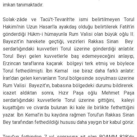
imkan tanımaktadır.
Solak-zâde ve Tacü’t-Tevarih’te ismi belirtilmeyen Torul
Hakimi’nin Uzun Hasan’la ayakdaş olduğu belirtilerek Fatih’in
gönderdiği Hükm-i hümayunla Rum Valisi olan büyük oğlu II.
Bayezit’in harekete geçtiği, vezirleri Rakkas Sinan Bey
serdarlığındaki kuvvetleri Torul üzerine gönderdiği anlatılır.
Torul Beyi gelen kuvvetlerle baş edemeyeceğini anlayıp,
Erzincan taraflarına kaçarak bölgeyi terk etmiş ve böylece
Torul fethedilmişti. İbn Kemal ise biraz daha farklı anlatır:
İran’dan gelen kervanların Torul bölgesinde soyulması üzerine
Rum Valisi Bayezit’ın, babasına bölgedeki durumu bildirerek
icazet aldıktan sonra, Hızır Paşa oğlu Mehmet Paşa
serdarlığındaki kuvvetlerle Torul üzerine gittiğini, kaleyi
kuşattığını ve civarda bulunan iki kale ile birlikte fethettiğini
yazar. İbn Kemal’in bu kaydına rağmen Torul’un Rakkas Sinan
Bey tarafından fethedildiği hususu daha yaygın bir kabul görür.
Torul’un fethinden 7 yıl sonrasına ait olan BOAMM 828’de