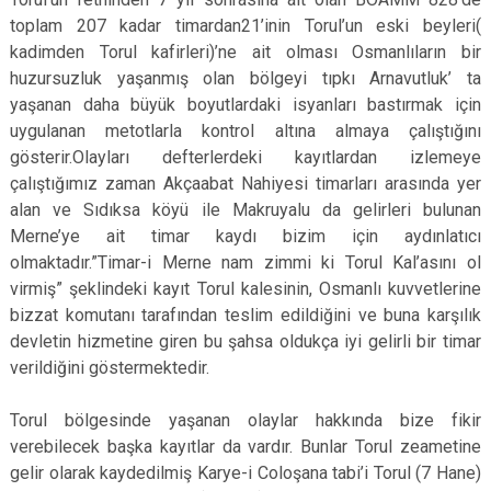
toplam 207 kadar timardan21’inin Torul’un eski beyleri(
kadimden Torul kafirleri)’ne ait olması Osmanlıların bir
huzursuzluk yaşanmış olan bölgeyi tıpkı Arnavutluk’ ta
yaşanan daha büyük boyutlardaki isyanları bastırmak için
uygulanan metotlarla kontrol altına almaya çalıştığını
gösterir.Olayları defterlerdeki kayıtlardan izlemeye
çalıştığımız zaman Akçaabat Nahiyesi timarları arasında yer
alan ve Sıdıksa köyü ile Makruyalu da gelirleri bulunan
Merne’ye ait timar kaydı bizim için aydınlatıcı
olmaktadır.”Timar-i Merne nam zimmi ki Torul Kal’asını ol
virmiş” şeklindeki kayıt Torul kalesinin, Osmanlı kuvvetlerine
bizzat komutanı tarafından teslim edildiğini ve buna karşılık
devletin hizmetine giren bu şahsa oldukça iyi gelirli bir timar
verildiğini göstermektedir.
Torul bölgesinde yaşanan olaylar hakkında bize fikir
verebilecek başka kayıtlar da vardır. Bunlar Torul zeametine
gelir olarak kaydedilmiş Karye-i Coloşana tabi’i Torul (7 Hane)