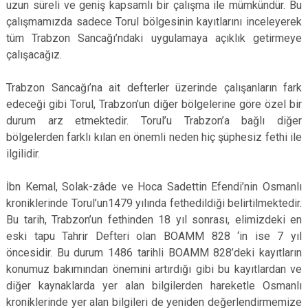
uzun süreli ve geniş kapsamlı bir çalışma ile mümkündür. Bu
çalışmamızda sadece Torul bölgesinin kayıtlarını inceleyerek
tüm Trabzon Sancağı’ndaki uygulamaya açıklık getirmeye
çalışacağız.
Trabzon Sancağı’na ait defterler üzerinde çalışanların fark
edeceği gibi Torul, Trabzon’un diğer bölgelerine göre özel bir
durum arz etmektedir. Torul’u Trabzon’a bağlı diğer
bölgelerden farklı kılan en önemli neden hiç şüphesiz fethi ile
ilgilidir.
İbn Kemal, Solak-zâde ve Hoca Sadettin Efendi’nin Osmanlı
kroniklerinde Torul’un1479 yılında fethedildiği belirtilmektedir.
Bu tarih, Trabzon’un fethinden 18 yıl sonrası, elimizdeki en
eski tapu Tahrir Defteri olan BOAMM 828 ‘in ise 7 yıl
öncesidir. Bu durum 1486 tarihli BOAMM 828’deki kayıtların
konumuz bakımından önemini artırdığı gibi bu kayıtlardan ve
diğer kaynaklarda yer alan bilgilerden hareketle Osmanlı
kroniklerinde yer alan bilgileri de yeniden değerlendirmemize