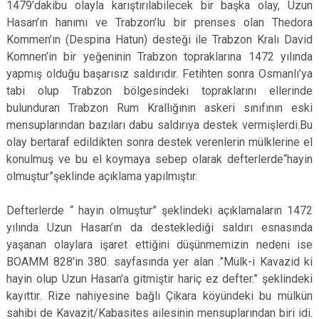
1479’dakibu olayla karıştırılabilecek bir başka olay, Uzun
Hasan’ın hanımı ve Trabzon’lu bir prenses olan Thedora
Kommen’ın (Despina Hatun) desteği ile Trabzon Kralı David
Komnen’in bir yeğeninin Trabzon topraklarına 1472 yılında
yapmış olduğu başarısız saldırıdır. Fetihten sonra Osmanlı’ya
tabi olup Trabzon bölgesindeki topraklarını ellerinde
bulunduran Trabzon Rum Krallığının askeri sınıfının eski
mensuplarından bazıları dabu saldırıya destek vermişlerdi.Bu
olay bertaraf edildikten sonra destek verenlerin mülklerine el
konulmuş ve bu el koymaya sebep olarak defterlerde“hayin
olmuştur”şeklinde açıklama yapılmıştır.
Defterlerde “ hayin olmuştur” şeklindeki açıklamaların 1472
yılında Uzun Hasan’ın da desteklediği saldırı esnasında
yaşanan olaylara işaret ettiğini düşünmemizin nedeni ise
BOAMM 828’in 380. sayfasında yer alan .”Mülk-i Kavazid ki
hayin olup Uzun Hasan’a gitmiştir hariç ez defter.” şeklindeki
kayıttır. Rize nahiyesine bağlı Çikara köyündeki bu mülkün
sahibi de Kavazit/Kabasites ailesinin mensuplarından biri idi.