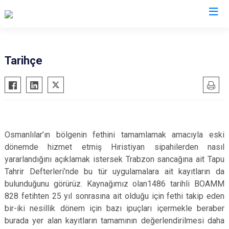
Gümüşhane
Tarihçe
Kelkit
Köse
Kürtün
Şiran
Osmanlılar’ın bölgenin fethini tamamlamak amacıyla eski
Torul
dönemde hizmet etmiş Hıristiyan sipahilerden nasıl
yararlandığını açıklamak istersek Trabzon sancağına ait Tapu
Tahrir Defterleri’nde bu tür uygulamalara ait kayıtların da
bulunduğunu görürüz. Kaynağımız olan1486 tarihli BOAMM
828 fetihten 25 yıl sonrasına ait olduğu için fethi takip eden
bir-iki nesillik dönem için bazı ipuçları içermekle beraber
burada yer alan kayıtların tamamının değerlendirilmesi daha