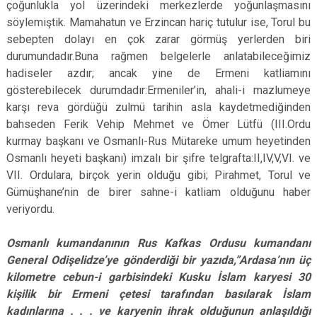
çoğunlukla yol üzerindeki merkezlerde yoğunlaşmasını
söylemiştik. Mamahatun ve Erzincan hariç tutulur ise, Torul bu
sebepten dolayı en çok zarar görmüş yerlerden biri
durumundadır.Buna rağmen belgelerle anlatabileceğimiz
hadiseler azdır; ancak yine de Ermeni katliamını
gösterebilecek durumdadır:Ermeniler’in, ahali-i mazlumeye
karşı reva gördüğü zulmü tarihin asla kaydetmediğinden
bahseden Ferik Vehip Mehmet ve Ömer Lütfü (III.Ordu
kurmay başkanı ve Osmanlı-Rus Mütareke umum heyetinden
Osmanlı heyeti başkanı) imzalı bir şifre telgrafta:II,IV,V,VI. ve
VII. Ordulara, birçok yerin olduğu gibi; Pirahmet, Torul ve
Gümüşhane’nin de birer sahne-i katliam olduğunu haber
veriyordu.
Osmanlı kumandanının Rus Kafkas Ordusu kumandanı
General Odişelidze’ye gönderdiği bir yazıda,”Ardasa’nın üç
kilometre cebun-i garbisindeki Kusku İslam karyesi 30
kişilik bir Ermeni çetesi tarafından basılarak İslam
kadınlarına . . . ve karyenin ihrak olduğunun anlaşıldığı