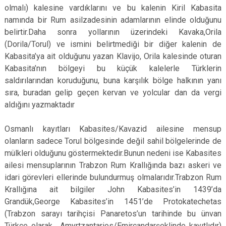
olmalı) kalesine vardıklarını ve bu kalenin Kiril Kabasita
namında bir Rum asilzadesinin adamlarının elinde olduğunu
belirtir.Daha sonra yollarının üzerindeki Kavaka,Orila
(Dorila/Torul) ve ismini belirtmediği bir diğer kalenin de
Kabasita’ya ait olduğunu yazan Klavijo, Orila kalesinde oturan
Kabasita’nın bölgeyi bu küçük kalelerle Türklerin
saldırılarından koruduğunu, buna karşılık bölge halkının yanı
sıra, buradan gelip geçen kervan ve yolcular dan da vergi
aldığını yazmaktadır
Osmanlı kayıtları Kabasites/Kavazid ailesine mensup
olanların sadece Torul bölgesinde değil sahil bölgelerinde de
mülkleri olduğunu göstermektedir.Bunun nedeni ise Kabasites
ailesi mensuplarının Trabzon Rum Krallığında bazı askeri ve
idari görevleri ellerinde bulundurmuş olmalarıdır.Trabzon Rum
Krallığına ait bilgiler John Kabasites’in 1439’da
Grandük,George Kabasites’in 1451’de Protokatechetas
(Trabzon sarayı tarihçisi Panaretos’un tarihinde bu ünvan
Türkçe olarak Amyrtzantarios/Emircandarşeklinde kayıtlıdır)