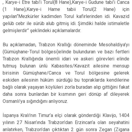
, Karye-i Etre tabi’i Torul(8 Hane),Karye-i Gudune tabi’i Canca
(1 Hane),Karye-i Harne tabii Torul(2 Hane) için
yapılan“Mezkürler kadimden Torul kafirlerinden idi. Kavazid
gelüb cebr ile sürüb alub gitmiş idi. Şimdiki halde istimaletle
gelmişlerdir” şeklindeki açıklamalardır.
Bu açıklamadan, Trabzon Krallığı döneminde Mesohaldiya’yı
(Gümüşhane-Torul bölgesi)elinde bulunduran ve bazı fertleri
Trabzon Krallığında önemli idari ve askeri görevleri elinde
tutmuş bulunan ünlü Kabasites/Kavazit ailesine mensup
birisinin Gümüşhane/Canca ve Torul bölgesine gelerek
eskiden ailesinin hüküm sürdüğü bu topraklarda kendilerine
bağlı olarak yaşayan köylüleri zorla buradan alıp gittiğini fakat
daha sonra bunlardan bir kısmının geri dönüp af dileyerek
Osmanlı’ya sığındığını anlıyoruz.
İspanya Kralı’nın Timur’a elçi olarak gönderdiği Klavijo, 1404
yılının 27 Nisan’ında Trabzon’dan Erzincan’a olan seyahatini
anlatırken, Trabzon’dan çıktıktan 2 gün sonra Zegan (Zigana