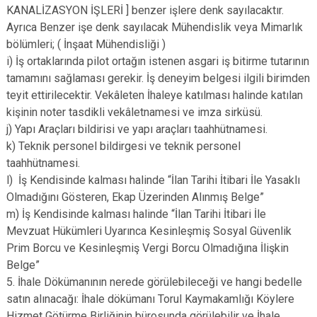
KANALİZASYON İŞLERİ ] benzer işlere denk sayılacaktır.
Ayrıca Benzer işe denk sayılacak Mühendislik veya Mimarlık
bölümleri; ( İnşaat Mühendisliği )
i) İş ortaklarında pilot ortağın istenen asgari iş bitirme tutarının
tamamını sağlaması gerekir. İş deneyim belgesi ilgili birimden
teyit ettirilecektir. Vekâleten İhaleye katılması halinde katılan
kişinin noter tasdikli vekâletnamesi ve imza sirküsü.
j) Yapı Araçları bildirisi ve yapı araçları taahhütnamesi.
k) Teknik personel bildirgesi ve teknik personel
taahhütnamesi.
l) İş Kendisinde kalması halinde “İlan Tarihi İtibari İle Yasaklı
Olmadığını Gösteren, Ekap Üzerinden Alınmış Belge”
m) İş Kendisinde kalması halinde “İlan Tarihi İtibari İle
Mevzuat Hükümleri Uyarınca Kesinleşmiş Sosyal Güvenlik
Prim Borcu ve Kesinleşmiş Vergi Borcu Olmadığına İlişkin
Belge”
5. İhale Dökümanının nerede görülebileceği ve hangi bedelle
satın alınacağı: İhale dökümanı Torul Kaymakamlığı Köylere
Hizmet Götürme Birliğinin bürosunda görülebilir ve İhale