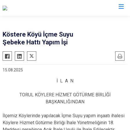
Gümüşhane
Köstere Köyü İçme Suyu
Şebeke Hattı Yapım İşi
Kelkit
Köse
Kürtün
15.08.2025
Şiran
İ L A N
Torul
TORUL KÖYLERE HİZMET GÖTÜRME BİRLİĞİ
BAŞKANLIĞINDAN
İlçemiz Köylerinde yapılacak İçme Suyu yapım inşaatı ihalesi
Köylere Hizmet Götürme Birliği İhale Yönetmeliğinin 18.
Maddesi gereğince Açık İhale Usulü ile İhale Edilecektir.