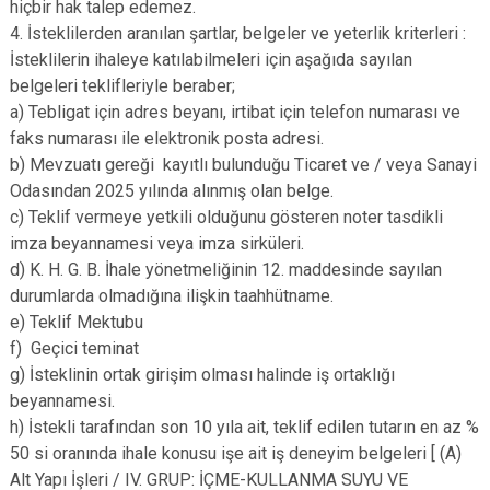
hiçbir hak talep edemez.
4. İsteklilerden aranılan şartlar, belgeler ve yeterlik kriterleri :
İsteklilerin ihaleye katılabilmeleri için aşağıda sayılan
belgeleri teklifleriyle beraber;
a) Tebligat için adres beyanı, irtibat için telefon numarası ve
faks numarası ile elektronik posta adresi.
b) Mevzuatı gereği kayıtlı bulunduğu Ticaret ve / veya Sanayi
Odasından 2025 yılında alınmış olan belge.
c) Teklif vermeye yetkili olduğunu gösteren noter tasdikli
imza beyannamesi veya imza sirküleri.
d) K. H. G. B. İhale yönetmeliğinin 12. maddesinde sayılan
durumlarda olmadığına ilişkin taahhütname.
e) Teklif Mektubu
f) Geçici teminat
g) İsteklinin ortak girişim olması halinde iş ortaklığı
beyannamesi.
h) İstekli tarafından son 10 yıla ait, teklif edilen tutarın en az %
50 si oranında ihale konusu işe ait iş deneyim belgeleri [ (A)
Alt Yapı İşleri / IV. GRUP: İÇME-KULLANMA SUYU VE