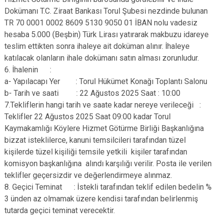
Dokümanı T.C. Ziraat Bankası Torul Şubesi nezdinde bulunan
TR 70 0001 0002 8609 5130 9050 01 İBAN nolu vadesiz
hesaba 5.000 (Beşbin) Türk Lirası yatırarak makbuzu idareye
teslim ettikten sonra ihaleye ait doküman alınır. İhaleye
katılacak olanların ihale dokümanı satın alması zorunludur.
6. İhalenin :
a- Yapılacapı Yer : Torul Hükümet Konağı Toplantı Salonu
b- Tarih ve saati : 22 Ağustos 2025 Saat : 10:00
7.Tekliflerin hangi tarih ve saate kadar nereye verileceği :
Teklifler 22 Ağustos 2025 Saat 09:00 kadar Torul
Kaymakamlığı Köylere Hizmet Götürme Birliği Başkanlığına
bizzat isteklilerce, kanuni temsilcileri tarafından tüzel
kişilerde tüzel kişiliği temsile yetkili kişiler tarafından
komisyon başkanlığına alındı karşılığı verilir. Posta ile verilen
teklifler geçersizdir ve değerlendirmeye alınmaz.
8. Geçici Teminat : İstekli tarafından teklif edilen bedelin %
3 ünden az olmamak üzere kendisi tarafından belirlenmiş
tutarda geçici teminat verecektir.